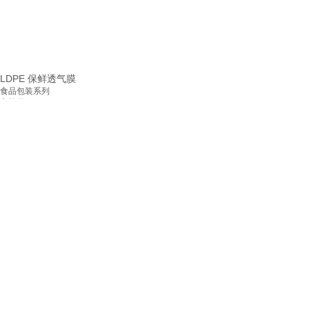
LDPE 保鲜透气膜
食品包装系列
市场价:
0.00
价格:
0.00
24小时咨询热线：
13347242933
PE+PA 7层共挤 自动包装卷膜
9游买球,9
工业产品包装系列