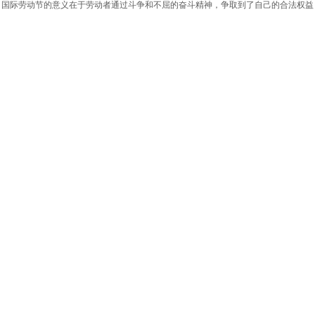
国际劳动节的意义在于劳动者通过斗争和不屈的奋斗精神，争取到了自己的合法权益
[行业新闻]
再生料与原生料的区别
2024-05-03
原生料是从石油中提炼出来的新料，没有经过任何再加工，如乳白色、晶莹透明的颗
再生料则来源于废旧的产品或材料，经过回收再加工后可以再次使用，但其颗粒无