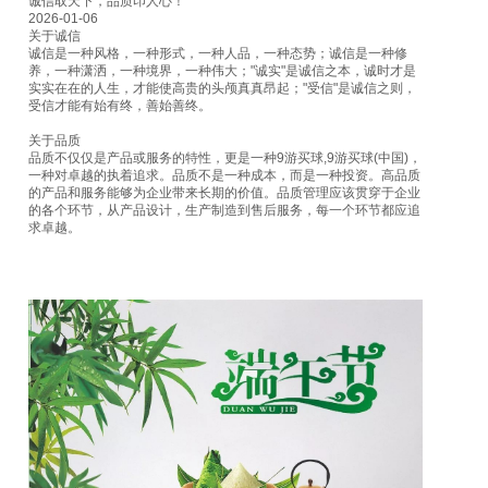
诚信取天下，品质印人心！
2026-01-06
关于诚信
诚信是一种风格，一种形式，一种人品，一种态势；诚信是一种修
养，一种潇洒，一种境界，一种伟大；"诚实"是诚信之本，诚时才是
实实在在的人生，才能使高贵的头颅真真昂起；"受信"是诚信之则，
受信才能有始有终，善始善终。
关于品质
品质不仅仅是产品或服务的特性，更是一种9游买球,9游买球(中国)，
复合食品袋
一种对卓越的执着追求。品质不是一种成本，而是一种投资。高品质
食品包装系列
的产品和服务能够为企业带来长期的价值。品质管理应该贯穿于企业
市场价:
0.00
的各个环节，从产品设计，生产制造到售后服务，每一个环节都应追
价格:
0.00
求卓越。