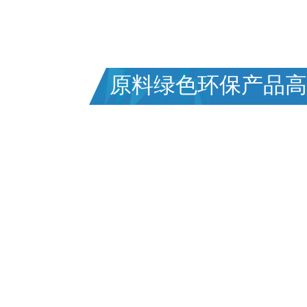
专业塑料包装行业三十年,为客户提供一站
FOCUSED ON PLASTIC PACKAGING FOR 30 Y
原料绿色环保产品高