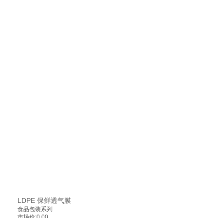
LDPE 保鲜透气膜
食品包装系列
市场价:
0.00