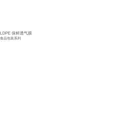
LDPE 保鲜透气膜
食品包装系列
市场价:
0.00
价格:
0.00
24小时咨询热线：
13347242933
PE+PA 7层共挤 自动包装卷膜
9游买球,9
工业产品包装系列